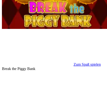
Zum Spaß spielen
Break the Piggy Bank