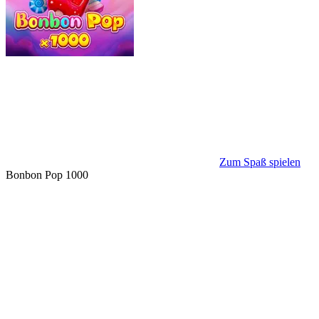
Zum Spaß spielen
Bonbon Pop 1000