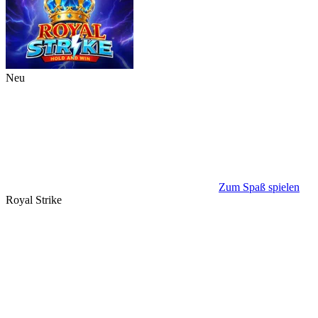
Neu
Zum Spaß spielen
Royal Strike