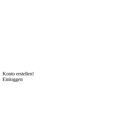
Konto erstellen!
Einloggen