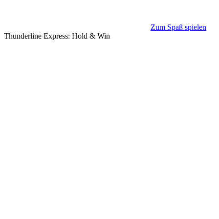
Zum Spaß spielen
Thunderline Express: Hold & Win