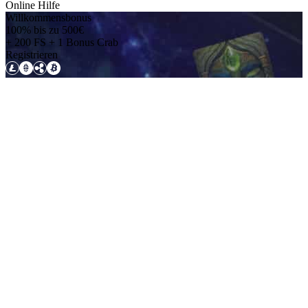
Online Hilfe
Willkommensbonus
100% bis zu 500€
+ 200 FS + 1 Bonus Crab
Registrieren