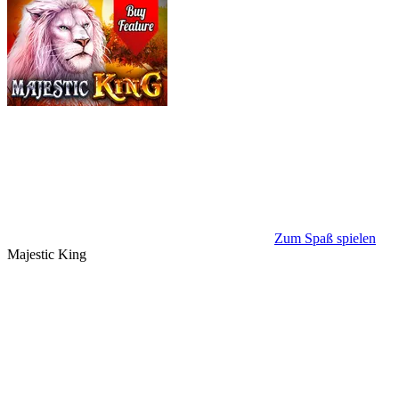
Zum Spaß spielen
Majestic King