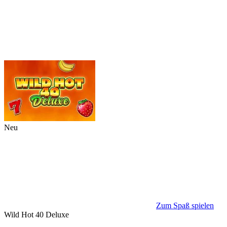
Neu
Zum Spaß spielen
Wild Hot 40 Deluxe