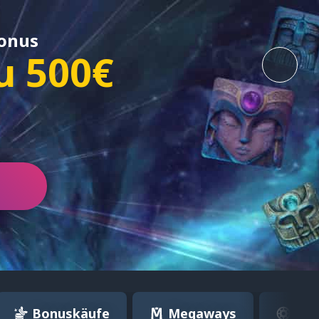
onus
u 500€
Bonuskäufe
Megaways
Liv