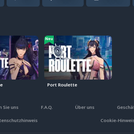
Neu
te
Port Roulette
n Sie uns
F.A.Q.
Über uns
Geschä
tenschutzhinweis
Cookie-Hinwei