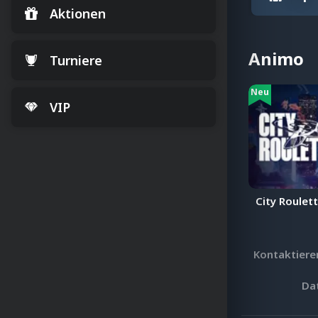
Aktionen
Animo
Turniere
Neu
VIP
City Roulet
Kontaktiere
Da