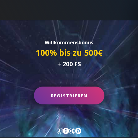
Willkommensbonus
PlayNGo
100% bis zu 500€
Penguin King
+ 200 FS
Backseat Gaming
Clutch Gaming
Playson
Hacksaw Gaming
REGISTRIEREN
Booongo
Amusnet
Gamomat
Spinomenal